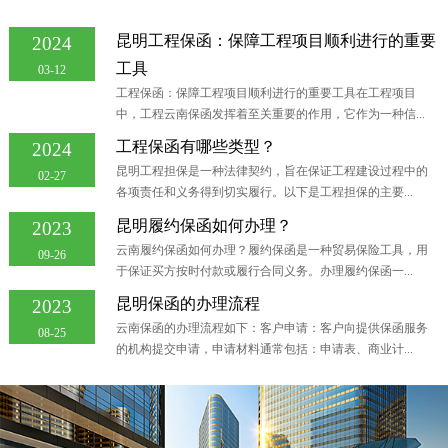
昆明工程保函：保障工程项目顺利进行的重要
2024
工具
03-12
工程保函：保障工程项目顺利进行的重要工具在工程项目
中，工程云南保函发挥着至关重要的作用，它作为一种信...
工程保函有哪些类型？
2024
昆明工程担保是一种法律契约，旨在保证工程建设过程中的
02-27
各项责任和义务得到切实履行。以下是工程担保的主要...
昆明履约保函如何办理？
2023
云南履约保函如何办理？履约保函是一种贸易保险工具，用
09-26
于保证买方按时付款或履行合同义务。办理履约保函一...
昆明保函的办理流程
2023
云南保函的办理流程如下：客户申请：客户向提供保函服务
08-25
的机构提交申请，申请材料通常包括：申请表、商业计...