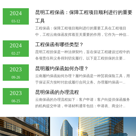
昆明工程保函：保障工程项目顺利进行的重要
2024
工具
03-12
工程保函：保障工程项目顺利进行的重要工具在工程项目
中，工程云南保函发挥着至关重要的作用，它作为一种信...
工程保函有哪些类型？
2024
昆明工程担保是一种法律契约，旨在保证工程建设过程中的
02-27
各项责任和义务得到切实履行。以下是工程担保的主要...
昆明履约保函如何办理？
2023
云南履约保函如何办理？履约保函是一种贸易保险工具，用
09-26
于保证买方按时付款或履行合同义务。办理履约保函一...
昆明保函的办理流程
2023
云南保函的办理流程如下：客户申请：客户向提供保函服务
08-25
的机构提交申请，申请材料通常包括：申请表、商业计...