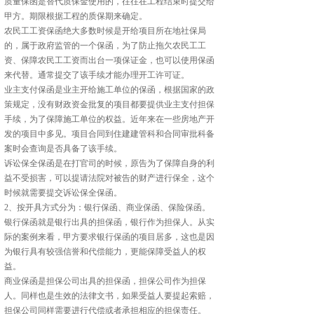
质量保函是替代质保金使用的，往往在工程结束时提交给
甲方。期限根据工程的质保期来确定。
农民工工资保函绝大多数时候是开给项目所在地社保局
的，属于政府监管的一个保函，为了防止拖欠农民工工
资、保障农民工工资而出台一项保证金，也可以使用保函
来代替。通常提交了该手续才能办理开工许可证。
业主支付保函是业主开给施工单位的保函，根据国家的政
策规定，没有财政资金批复的项目都要提供业主支付担保
手续，为了保障施工单位的权益。近年来在一些房地产开
发的项目中多见。项目合同到住建建管科和合同审批科备
案时会查询是否具备了该手续。
诉讼保全保函是在打官司的时候，原告为了保障自身的利
益不受损害，可以提请法院对被告的财产进行保全，这个
时候就需要提交诉讼保全保函。
2、按开具方式分为：银行保函、商业保函、保险保函。
银行保函就是银行出具的担保函，银行作为担保人。从实
际的案例来看，甲方要求银行保函的项目居多，这也是因
为银行具有较强信誉和代偿能力，更能保障受益人的权
益。
商业保函是担保公司出具的担保函，担保公司作为担保
人。同样也是生效的法律文书，如果受益人要提起索赔，
担保公司同样需要进行代偿或者承担相应的担保责任。