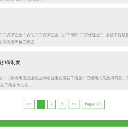
工工资保证金？农民工工资保证金（以下简称“工资保证金”）是指工程建
付为所承包工程提...
程担保制度
会：《楚雄州促进建筑业持续健康发展若干措施》已经州人民政府同意，
若干措施为认真...
<<
1
2
3
>>
Pages: 1/3