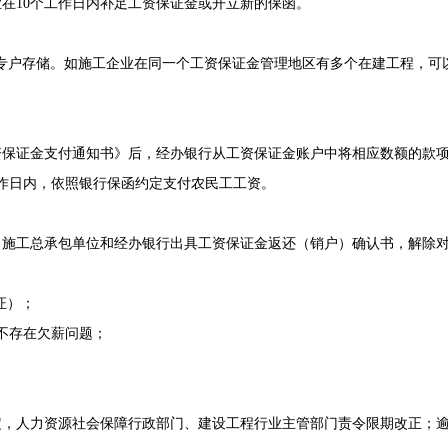
在10个工作日内补足工资保证金或开立新的保函。
比例专户存储。如施工企业在同一个工资保证金管理地区有多个在建工程，
资保证金支付通知书》后，经办银行从工资保证金账户中将相应数额的款
作日内，依照银行保函约定支付农民工工资。
向施工总承包单位和经办银行出具工资保证金返还（销户）确认书，解除
证）；
不存在欠薪问题；
定，人力资源社会保障行政部门、建设工程行业主管部门责令限期改正；