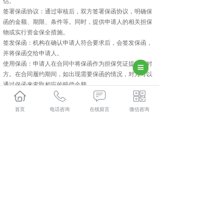
估。
签署保函协议：通过审核后，双方签署保函协议，明确保
函的金额、期限、条件等。同时，提供申请人的相关担保
物或实行资金保全措施。
签发保函：机构在确认申请人符合要求后，会签发保函，
并将保函交给申请人。
使用保函：申请人在合同中将保函作为担保凭证提交给对
方。在合同履约期间，如出现需要保函的情况，对方可以
通过保函来索取相应的赔偿金额。
请注意，以上步骤仅供参考，具体办理流程可能会因不同
的要求而有所不同。因此，在办理工程保函前，建议咨询
首页
电话咨询
在线留言
微信咨询
专业机构并详细了解其要求和流程。
相关标签：
工程保函
,
昆明工程保函
,
昆明工程保函办理
,
上一条：
昆明保函的办理流程
下一条：
昆明履约保函是什么意思？
365系统