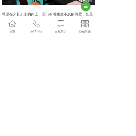
希望在奔赴未来的路上，我们有着生生不息的热爱，如星
灿烂，如风自由。
首页
电话咨询
在线留言
微信咨询
及时当励勉，岁月不待人。过去的一年已经画上句号，新
的征程已经在脚下展开，我们全力以赴在新的征程中更上
一层楼。
相关标签：
携手并进
,
共创未来
,
感恩陪伴
,
展望2023
,