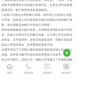
于保函金额的现金作为冻结资金（保证金），而后一行在
收取手续费用后出具的银行担保凭证，在发生违约或者索
赔情况后，银行将用该资金直接赔偿。
2.担保公司授信办理的银行保函：由申请人向担保公司提
出申请，由担保公司在使用其在银行的授信出具的银行保
函，发生索赔后由银行向担保公司索赔。
两种保函都被成为银行保函，作用都是相同的但是不同的
是：担保公司授信开立的银行保函，不占用公司任何的流
动资金，且手续简单，没有后续退保流程。而银行现金保
函会占用流动资金，且有繁琐的退保手续。
在通常情况下工程银行履约保函采用的是担保公司的银行
保函。这样将大幅节约流动资金和增加工作效率。
本公司与银行、担保公司、保险公司等建立了长期的战略
合作关系，主要业务：投标、履约、民工工资支付、预付
款、质量、业主支付等保函。为各朋友提供多品种的保函
首页
电话咨询
在线留言
微信咨询
服务，从而起到节约流动资金、缓解工程项目流动资金不
足等作用。解决中小企业担保难问题竭尽所能。有关于保
函的问题都可以联系小编或者致电下方号码哦。
相关标签：
工程保函
,
昆明工程保函
,
昆明工程履约保函
,
上一条：
昆明携手并进、共创未来、感恩陪伴、展望2023